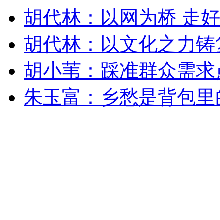
胡代林：以网为桥 走
胡代林：以文化之力铸
胡小苇：踩准群众需求
朱玉富：乡愁是背包里