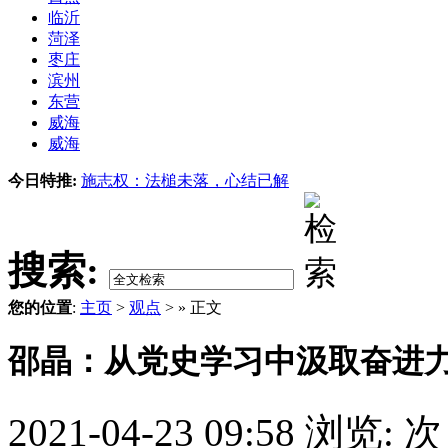
临沂
菏泽
枣庄
滨州
东营
威海
威海
今日特推:
施志权：法槌未落，心结已解
搜索:
您的位置
:
主页
>
观点
> » 正文
邵晶：从党史学习中汲取奋进
2021-04-23 09:58
浏览:
次