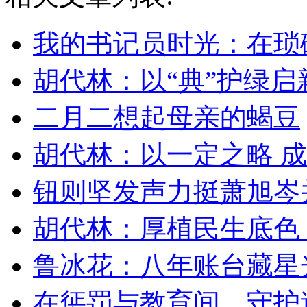
我的书记员时光：在琐
胡代林：以“典”护绿启
二月二想起母亲的蝎豆
胡代林：以一定之略 
钮则坚发声力挺萧旭岑
胡代林：厚植民生底色
鲁冰花：八年账台藏星
在惩罚与教育间，守护