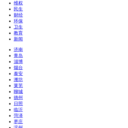
维权
民生
财经
环保
卫生
教育
新闻
济南
青岛
淄博
烟台
泰安
潍坊
莱芜
聊城
德州
日照
临沂
菏泽
枣庄
滨州