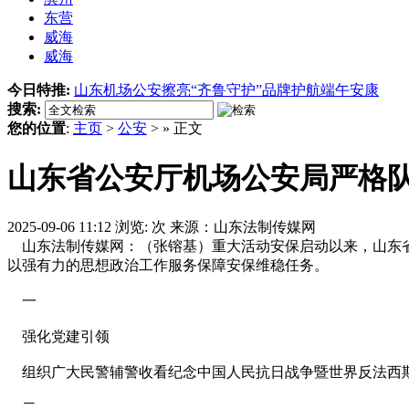
东营
威海
威海
今日特推:
山东机场公安擦亮“齐鲁守护”品牌护航端午安康
搜索:
您的位置
:
主页
>
公安
> » 正文
山东省公安厅机场公安局严格
2025-09-06 11:12
浏览:
次
来源：山东法制传媒网
山东法制传媒网：（张镕基）重大活动安保启动以来，山东省
以强有力的思想政治工作服务保障安保维稳任务。
一
强化党建引领
组织广大民警辅警收看纪念中国人民抗日战争暨世界反法西斯
二