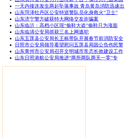
一天内接连发生两起坠落事故 青岛黄岛消防迅速出
山东菏泽牡丹区公安特巡警队员化身救火“卫士”
山东济宁警方破获特大网络交友诈骗案
山东临沂：高档小区现“偷鞋大盗”偷鞋只为涨面
山东临清公安局抓获三名上网逃犯
山东五莲县公安局长王栋带队开展春节前消防安全
日照市公安局领导看望慰问五莲县局因公负伤民警
山东青州市公安局召开文明城市常态长效建设工作
山东日照港航公安局推进“两所两队两无一零”专