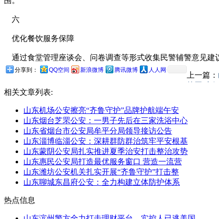
围。
六
优化餐饮服务保障
通过食堂管理座谈会、问卷调查等形式收集民警辅警意见建议
分享到：
QQ空间
新浪微博
腾讯微博
人人网
上一篇：
校园 上
相关文章列表:
山东机场公安擦亮“齐鲁守护”品牌护航端午安
山东烟台芝罘公安：一男子先后在三家洗浴中心
山东省烟台市公安局牟平分局领导接访公告
山东淄博临淄公安：深耕群防群治筑牢平安根基
山东蒙阴公安局扎实推进夏季治安打击整治攻势
山东惠民公安局打造最优服务窗口 营造一流营
山东潍坊公安机关扎实开展“齐鲁守护”打击整
山东聊城东昌府公安：全力构建立体防护体系
热点信息
山东滨州警方全力打击理财平台，实控人已逃美国