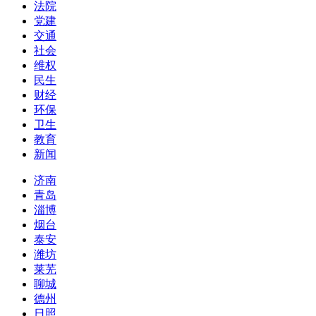
法院
党建
交通
社会
维权
民生
财经
环保
卫生
教育
新闻
济南
青岛
淄博
烟台
泰安
潍坊
莱芜
聊城
德州
日照