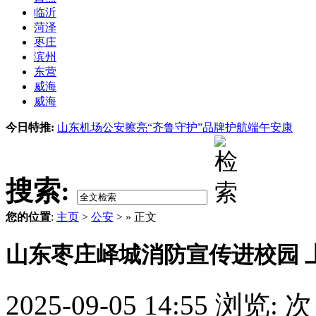
临沂
菏泽
枣庄
滨州
东营
威海
威海
今日特推:
山东机场公安擦亮“齐鲁守护”品牌护航端午安康
搜索:
您的位置
:
主页
>
公安
> » 正文
山东枣庄峄城消防宣传进校园 
2025-09-05 14:55
浏览:
次