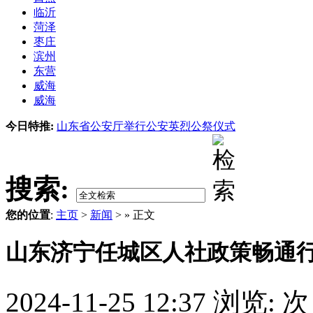
临沂
菏泽
枣庄
滨州
东营
威海
威海
今日特推:
山东省公安厅举行公安英烈公祭仪式
搜索:
您的位置
:
主页
>
新闻
> » 正文
山东济宁任城区人社政策畅通
2024-11-25 12:37
浏览:
次