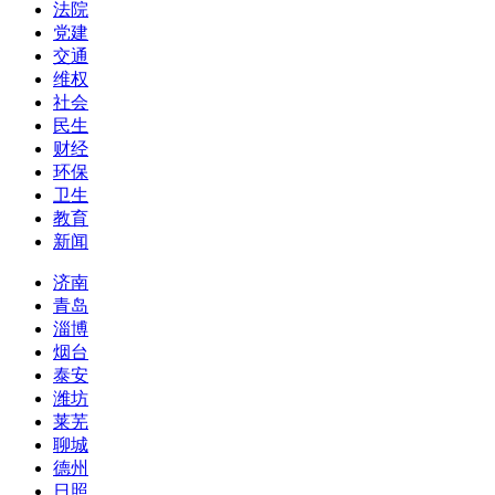
法院
党建
交通
维权
社会
民生
财经
环保
卫生
教育
新闻
济南
青岛
淄博
烟台
泰安
潍坊
莱芜
聊城
德州
日照