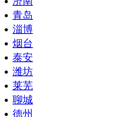
济南
青岛
淄博
烟台
泰安
潍坊
莱芜
聊城
德州