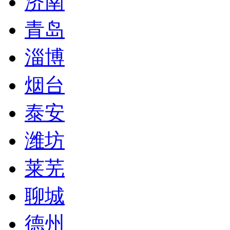
济南
青岛
淄博
烟台
泰安
潍坊
莱芜
聊城
德州