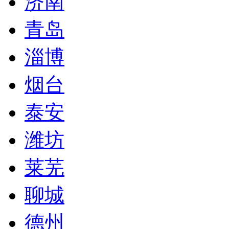
济南
青岛
淄博
烟台
泰安
潍坊
莱芜
聊城
德州