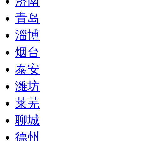
济南
青岛
淄博
烟台
泰安
潍坊
莱芜
聊城
德州