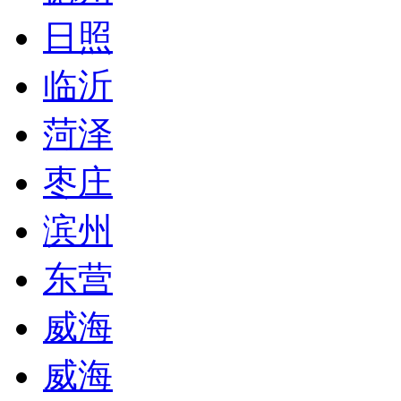
日照
临沂
菏泽
枣庄
滨州
东营
威海
威海