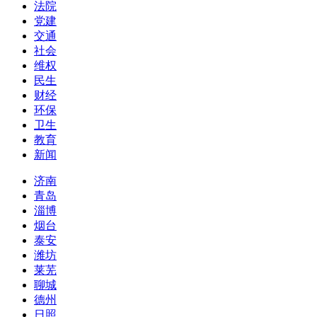
法院
党建
交通
社会
维权
民生
财经
环保
卫生
教育
新闻
济南
青岛
淄博
烟台
泰安
潍坊
莱芜
聊城
德州
日照