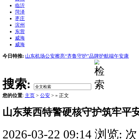
临沂
菏泽
枣庄
滨州
东营
威海
威海
今日特推:
山东机场公安擦亮“齐鲁守护”品牌护航端午安康
搜索:
您的位置
:
主页
>
公安
> » 正文
山东莱西特警硬核守护筑牢平
2026-03-22 09:14
浏览:
次