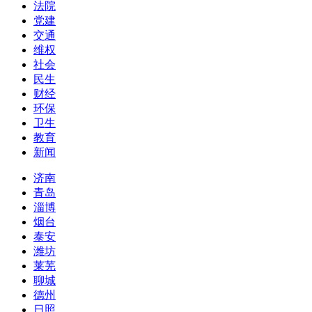
法院
党建
交通
维权
社会
民生
财经
环保
卫生
教育
新闻
济南
青岛
淄博
烟台
泰安
潍坊
莱芜
聊城
德州
日照