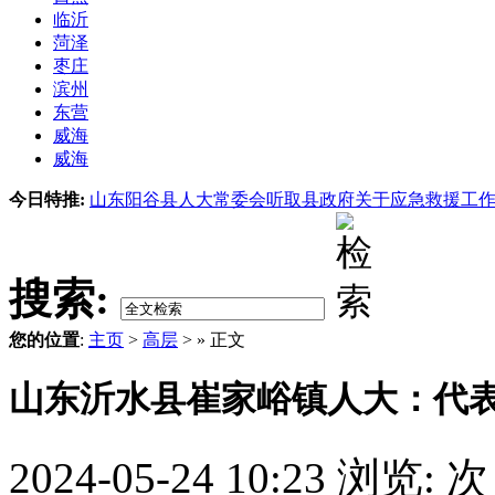
临沂
菏泽
枣庄
滨州
东营
威海
威海
今日特推:
山东阳谷县人大常委会听取县政府关于应急救援工
搜索:
您的位置
:
主页
>
高层
> » 正文
山东沂水县崔家峪镇人大：代表
2024-05-24 10:23
浏览:
次