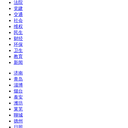
法院
党建
交通
社会
维权
民生
财经
环保
卫生
教育
新闻
济南
青岛
淄博
烟台
泰安
潍坊
莱芜
聊城
德州
日照