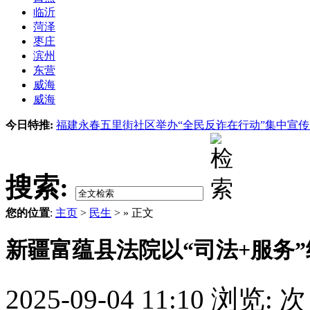
临沂
菏泽
枣庄
滨州
东营
威海
威海
今日特推:
福建永春五里街社区举办“全民反诈在行动”集中宣
搜索:
您的位置
:
主页
>
民生
> » 正文
新疆富蕴县法院以“司法+服务
2025-09-04 11:10
浏览:
次